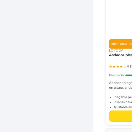
300+ COMPRA
LOYODA
Andador pleg
★★★★☆
4.3
Puntuación
Andador plega
en altura, and
Plegable pa
Ruedas dela
Ajustable en