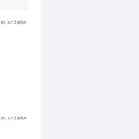
das, andador
das, andador