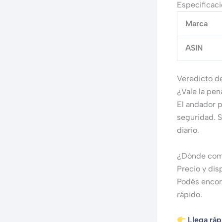
Especificac
Marca
ASIN
Veredicto d
¿Vale la pe
El andador p
seguridad. S
diario.
¿Dónde comp
Precio y dis
Podés encon
rápido.
Llega rá