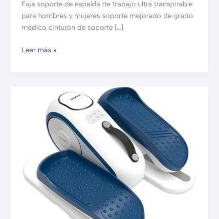
Faja soporte de espalda de trabajo ultra transpirable
para hombres y mujeres soporte mejorado de grado
médico cinturón de soporte […]
Leer más »
Máquina
de
ejercicio
elíptico
para
adultos