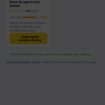
Barra de agarre para
bañera
★★★★½
4.6
(1.850)
Puntuación
7.8/10
Mango de soporte de pared
de baño, barra de ducha
antideslizante, para
ancianos, personas mayores
Llega rápido
y discapacitados –
comprando hoy
Capacidad de […]
Como Afiliado de Amazon, gano con las compras que califican.
Ortopedia Miami
›
Baño
›
Asiento de inodoro elevado con asas