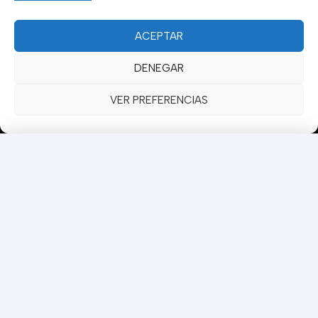
suppiesmedical.com.ar
|
ACEPTAR
Contacto Global:
sale@ortopediamiami.com
Sedes: Miami · Madrid · Buenos Aires · London
DENEGAR
© 2026 Orthopedics Global Group. Todos los derechos reservados.
VER PREFERENCIAS
Asiento de inodoro elevado con asas
Llega rápido comprando hoy
★★★★★
4.5
(3.553)
También te puede interesar
Más productos seleccionados • Envío Prime a Miami