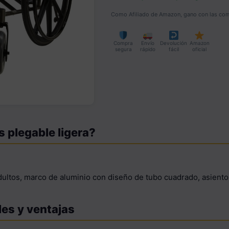
Como Afiliado de Amazon, gano con las comp
Compra
Envío
Devolución
Amazon
segura
rápido
fácil
oficial
s plegable ligera?
adultos, marco de aluminio con diseño de tubo cuadrado, asiento
les y ventajas