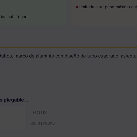
Limitada a un peso máximo esp
rios satisfechos
adultos, marco de aluminio con diseño de tubo cuadrado, asient
as plegable…
LEDTUS
B0F91PSQX6