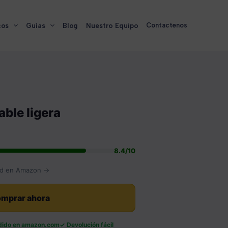
cos
Guías
Blog
Nuestro Equipo
Contactenos
able ligera
8.4/10
idad en Amazon →
mprar ahora
dido en amazon.com
Devolución fácil