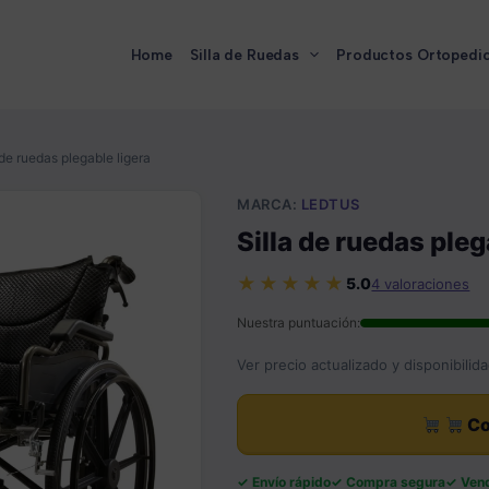
Home
Silla de Ruedas
Productos Ortopedi
 de ruedas plegable ligera
MARCA:
LEDTUS
Silla de ruedas pleg
★★★★★
5.0
4 valoraciones
Nuestra puntuación:
Ver precio actualizado y disponibil
Co
Envío rápido
Compra segura
Ven