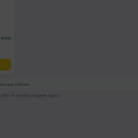
8.1/10
as que califican.
›
Silla de ruedas plegable ligera