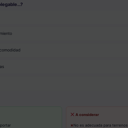
 plegable…?
amiento
 comodidad
as
A considerar
sportar
No es adecuada para terrenos