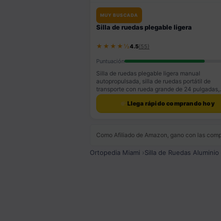
MUY BUSCADA
Silla de ruedas plegable ligera
★★★★½
4.5
(55)
Puntuación
Silla de ruedas plegable ligera manual
autopropulsada, silla de ruedas portátil de
transporte con rueda grande de 24 pulgadas,
reposapiés […]
Llega rápido comprando hoy
Como Afiliado de Amazon, gano con las compr
Ortopedia Miami
›
Silla de Ruedas Aluminio