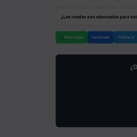
¿Las ruedas son adecuadas para ext
WhatsApp
Facebook
Twitter/X
¿D