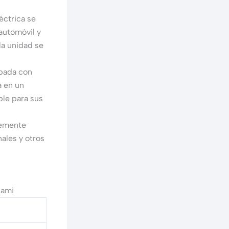
léctrica se
automóvil y
la unidad se
ipada con
a en un
ble para sus
emente
ales y otros
iami