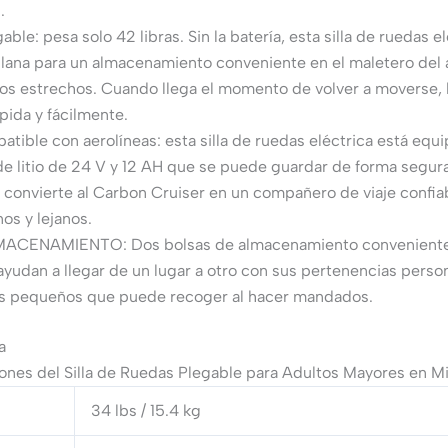
.
able: pesa solo 42 libras. Sin la batería, esta silla de ruedas e
plana para un almacenamiento conveniente en el maletero del 
os estrechos. Cuando llega el momento de volver a moverse, 
pida y fácilmente.
atible con aerolíneas: esta silla de ruedas eléctrica está equ
de litio de 24 V y 12 AH que se puede guardar de forma segur
e convierte al Carbon Cruiser en un compañero de viaje confia
nos y lejanos.
ACENAMIENTO: Dos bolsas de almacenamiento convenient
ayudan a llegar de un lugar a otro con sus pertenencias person
ás pequeños que puede recoger al hacer mandados.
a
ones del Silla de Ruedas Plegable para Adultos Mayores en M
34 lbs / 15.4 kg