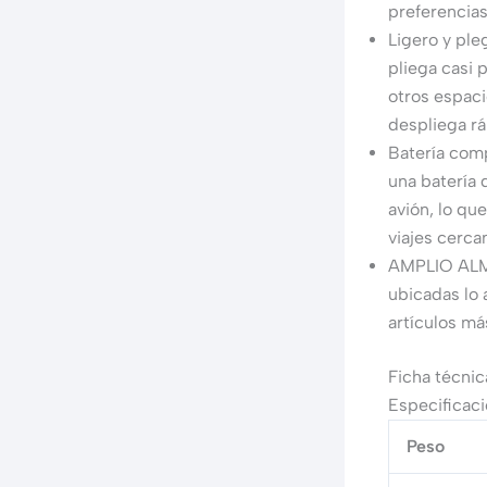
preferencias
Ligero y pleg
pliega casi 
otros espaci
despliega rá
Batería comp
una batería 
avión, lo qu
viajes cerca
AMPLIO ALM
ubicadas lo 
artículos m
Ficha técnic
Especificaci
Peso