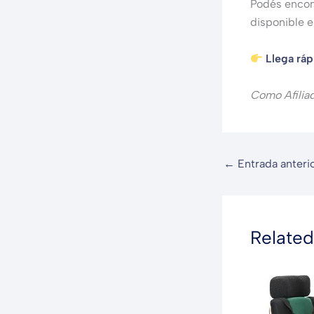
Podés encon
disponible 
Llega rá
Como Afilia
←
Entrada anteri
Related