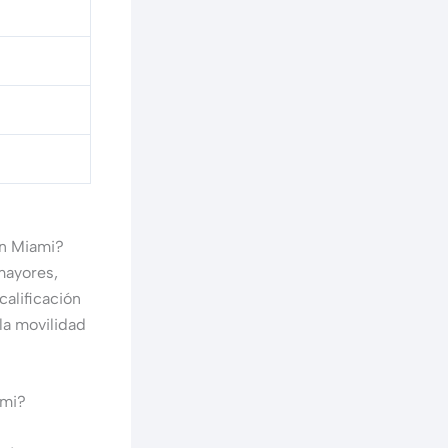
en Miami?
mayores,
alificación
la movilidad
ami?