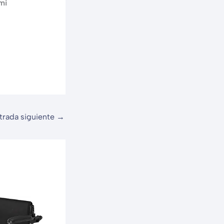
mi
trada siguiente
→