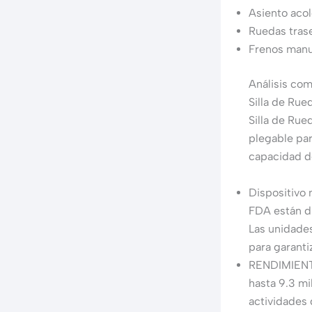
Asiento aco
Ruedas tras
Frenos manu
Análisis co
Silla de Ru
Silla de Rue
plegable par
capacidad de
Dispositivo 
FDA están d
Las unidade
para garanti
RENDIMIENTO
hasta 9.3 mi
actividades 