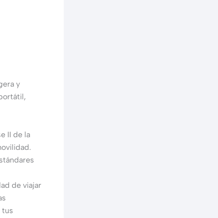
gera y
ortátil,
 II de la
ovilidad.
estándares
.
d de viajar
as
 tus