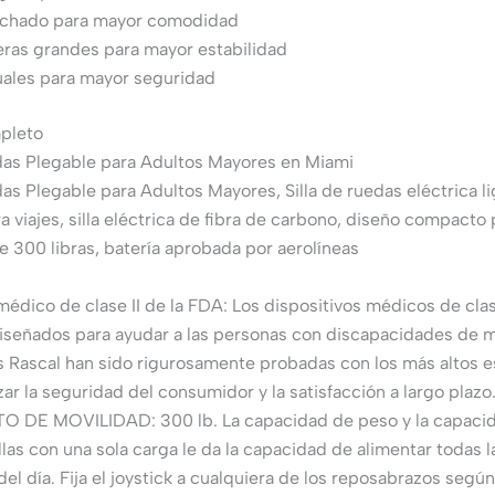
lchado para mayor comodidad
eras grandes para mayor estabilidad
ales para mayor seguridad
mpleto
edas Plegable para Adultos Mayores en Miami
das Plegable para Adultos Mayores, Silla de ruedas eléctrica li
a viajes, silla eléctrica de fibra de carbono, diseño compacto p
 300 libras, batería aprobada por aerolíneas
médico de clase II de la FDA: Los dispositivos médicos de clase
iseñados para ayudar a las personas con discapacidades de m
s Rascal han sido rigurosamente probadas con los más altos 
zar la seguridad del consumidor y la satisfacción a largo plazo
 DE MOVILIDAD: 300 lb. La capacidad de peso y la capacida
llas con una sola carga le da la capacidad de alimentar todas l
del día. Fija el joystick a cualquiera de los reposabrazos según